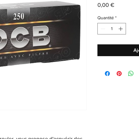
Prix
0,00 €
Quantité
*
Aj
 rouler, vous propose d'acquérir des