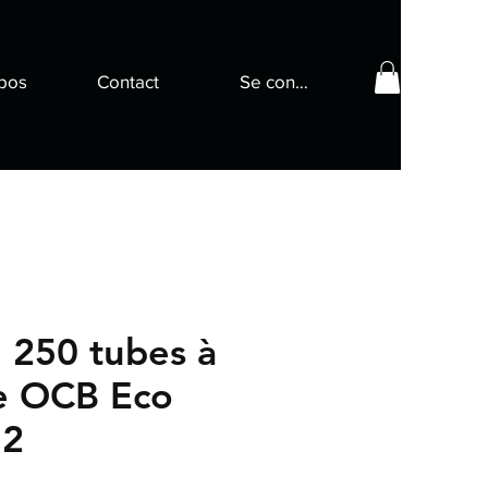
pos
Contact
Se connecter
 250 tubes à
te OCB Eco
12