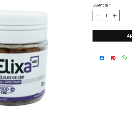
Quantité
*
Aj