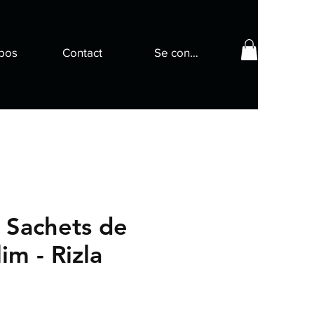
pos
Contact
Se connecter
 Sachets de
lim - Rizla