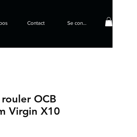
pos
Contact
Se connecter
 rouler OCB
im Virgin X10