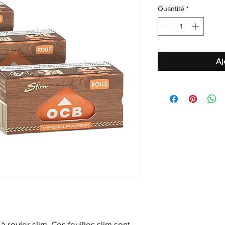
Quantité
*
Aj
à rouler slim. Ces feuilles slim sont