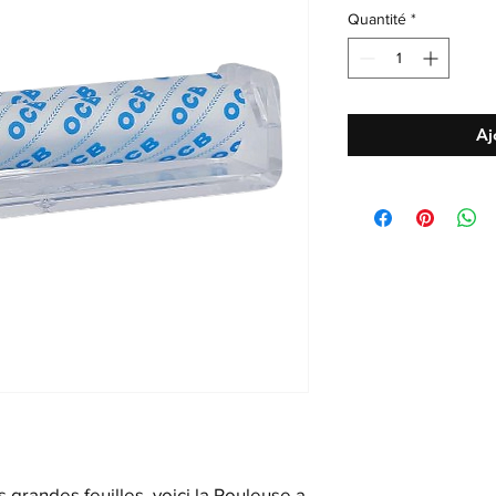
Quantité
*
Aj
s grandes feuilles, voici la Rouleuse a