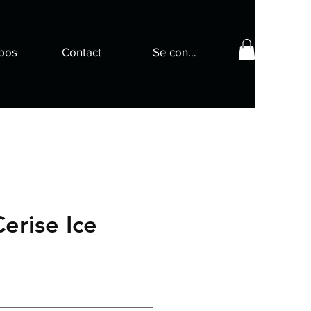
pos
Contact
Se connecter
erise Ice