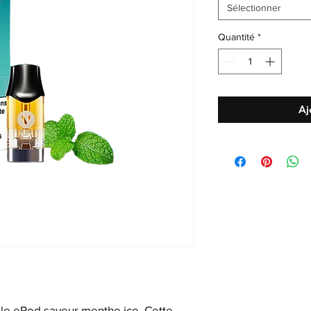
Sélectionner
Quantité
*
Aj
le ePod saveur menthe ice. Cette