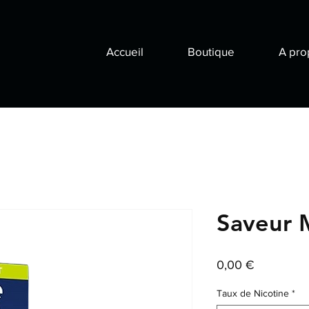
Accueil
Boutique
A pro
Saveur M
Prix
0,00 €
Taux de Nicotine
*